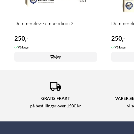
Dommerelev-kompendium 2
Dommerel
250,-
250,-
På lager
På lager
Kjøp
GRATIS FRAKT
VARER SE
på bestillinger over 1500 kr
vi 