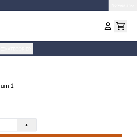
Norwegian
KATEGORIER
ium 1
+