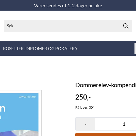
Varer sendes ut 1-2 dager pr. uke
ROSETTER, DIPLOMER OG POKALER
Dommerelev-kompend
250,-
På lager
: 304
-