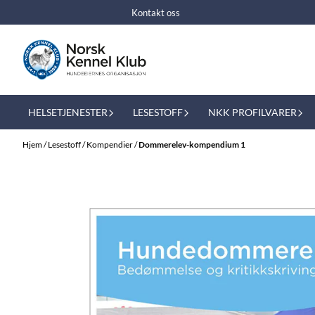
Hopp til innhold
Kontakt oss
HELSETJENESTER
LESESTOFF
NKK PROFILVARER
Hjem
/
Lesestoff
/
Kompendier
/
Dommerelev-kompendium 1