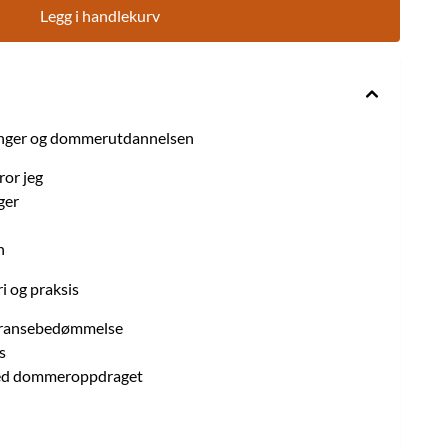
Legg i handlekurv
inger og dommerutdannelsen
ror jeg
ger
n
i og praksis
urransebedømmelse
s
 ved dommeroppdraget