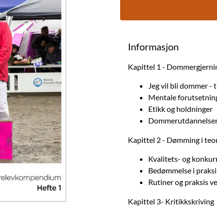
Informasjon
Kapittel 1 - Dommergjern
Jeg vil bli dommer - t
Mentale forutsetnin
Etikk og holdninger
Dommerutdannelse
Kapittel 2 - Dømming i teor
Kvalitets- og konk
Bedømmelse i praksi
Rutiner og praksis
Kapittel 3- Kritikkskriving