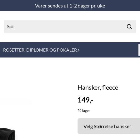
Varer sendes ut 1-2 dager pr. uke
ROSETTER, DIPLOMER OG POKALER
Hansker, fleece
149,-
På lager