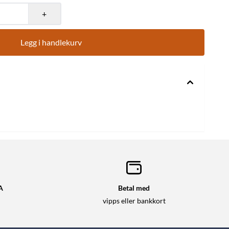
+
Legg i handlekurv
A
Betal med
vipps eller bankkort