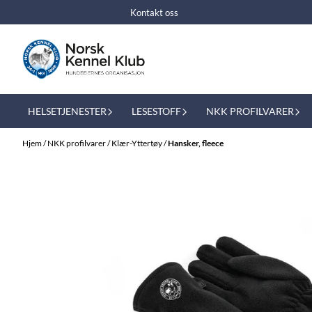
Hopp til innhold
Kontakt oss
HELSETJENESTER
LESESTOFF
NKK PROFILVARER
Hjem
/
NKK profilvarer
/
Klær-Yttertøy
/
Hansker, fleece