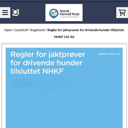
Hopp til innhold
Hjem
/
Lesestoff
/
Regelverk
/
Regler for jaktprøver for drivende hunder tilsluttet
NHKF (42-46