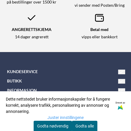
på bestillinger over 1500 kr
vi sender med Posten/Bring
ANGRERETTSKJEMA
Betal med
14 dager angrerett
vipps eller bankkort
KUNDESERVICE
Tlf: 21 600 900
BUTIKK
E-post:
nkkbutikken@nkk.no
Vilkår
INFORMASJON
Nordåsveien 5
Om oss
Dette nettstedet bruker informasjonskapsler for å fungere
Kontakt oss
FØLG OSS
Drevet av
korrekt, analysere trafikk, personalisering av annonser og
Facebook
1252 Oslo
Nyhetsbrev
Opprett konto
annonsering.
Juster innstillingene
Instagram
Org. nr: 937125577
Personvern:
Logg inn
Godta nødvendig
Godta alle
Nyhetsbrev