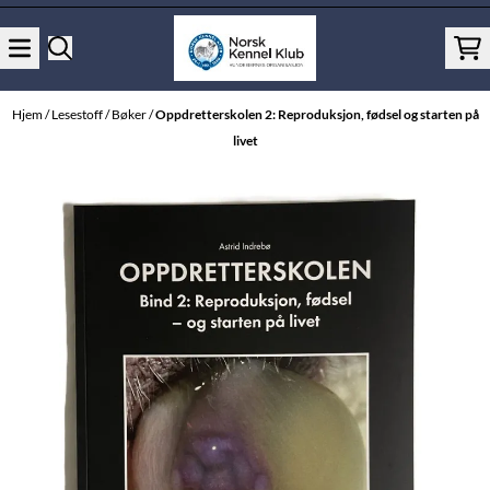
Hopp til innhold
Hjem
/
Lesestoff
/
Bøker
/
Oppdretterskolen 2: Reproduksjon, fødsel og starten på
livet