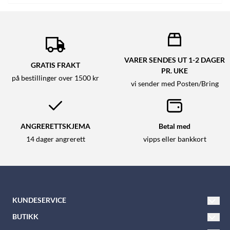
VARER SENDES UT 1-2 DAGER
GRATIS FRAKT
PR. UKE
på bestillinger over 1500 kr
vi sender med Posten/Bring
ANGRERETTSKJEMA
Betal med
14 dager angrerett
vipps eller bankkort
KUNDESERVICE
Tlf: 21 600 900
BUTIKK
E-post:
nkkbutikken@nkk.no
Vilkår