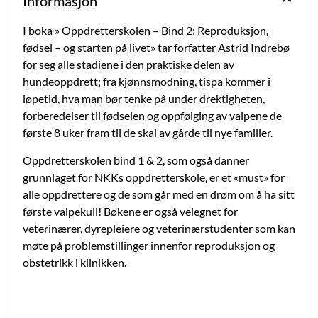
Informasjon
I boka » Oppdretterskolen – Bind 2: Reproduksjon,
fødsel – og starten på livet» tar forfatter Astrid Indrebø
for seg alle stadiene i den praktiske delen av
hundeoppdrett; fra kjønnsmodning, tispa kommer i
løpetid, hva man bør tenke på under drektigheten,
forberedelser til fødselen og oppfølging av valpene de
første 8 uker fram til de skal av gårde til nye familier.
Oppdretterskolen bind 1 & 2, som også danner
grunnlaget for NKKs oppdretterskole, er et «must» for
alle oppdrettere og de som går med en drøm om å ha sitt
første valpekull! Bøkene er også velegnet for
veterinærer, dyrepleiere og veterinærstudenter som kan
møte på problemstillinger innenfor reproduksjon og
obstetrikk i klinikken.