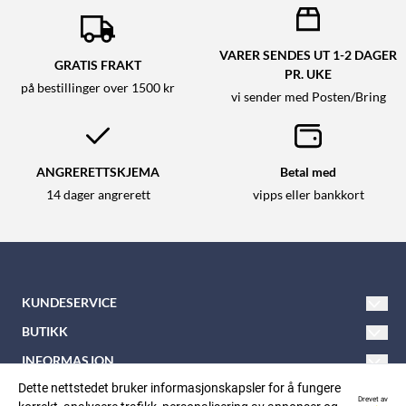
VARER SENDES UT 1-2 DAGER
GRATIS FRAKT
PR. UKE
på bestillinger over 1500 kr
vi sender med Posten/Bring
ANGRERETTSKJEMA
Betal med
14 dager angrerett
vipps eller bankkort
KUNDESERVICE
Tlf: 21 600 900
BUTIKK
E-post:
nkkbutikken@nkk.no
Vilkår
INFORMASJON
Nordåsveien 5
Om oss
Dette nettstedet bruker informasjonskapsler for å fungere
Kontakt oss
FØLG OSS
Drevet av