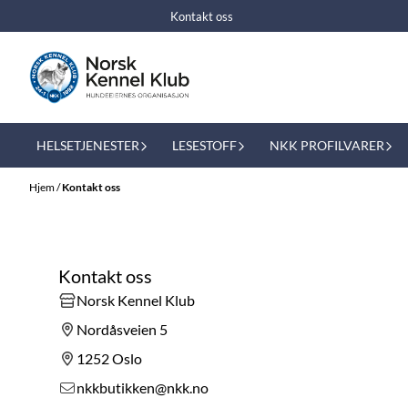
Hopp til innhold
Kontakt oss
HELSETJENESTER
LESESTOFF
NKK PROFILVARER
Hjem
/
Kontakt oss
Kontakt oss
Norsk Kennel Klub
Nordåsveien 5
1252 Oslo
nkkbutikken@nkk.no