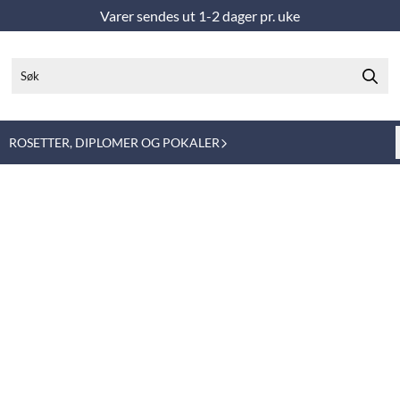
Varer sendes ut 1-2 dager pr. uke
ROSETTER, DIPLOMER OG POKALER