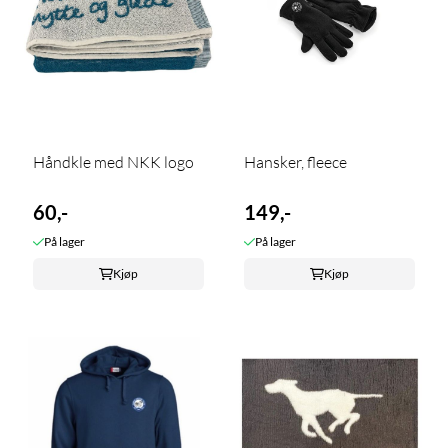
Håndkle med NKK logo
Hansker, fleece
60,-
149,-
På lager
På lager
Kjøp
Kjøp