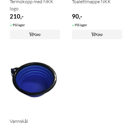
Termokopp med NKK
Toalettmappe NKK
logo
210,-
90,-
På lager
På lager
Kjøp
Kjøp
Vannskål