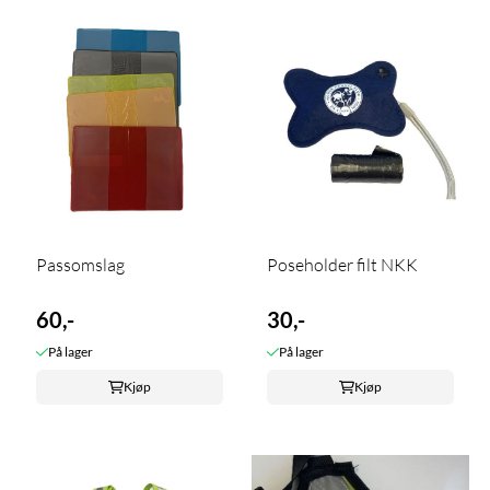
Passomslag
Poseholder filt NKK
60,-
30,-
På lager
På lager
Kjøp
Kjøp