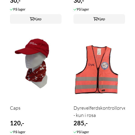
30,-
30,-
På lager
På lager
Kjøp
Kjøp
Caps
Dyrevelferdskontrollørvest
- kun i rosa
120,-
285,-
På lager
På lager