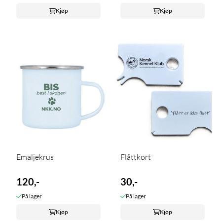
Kjøp
Kjøp
Emaljekrus
Flåttkort
120,-
30,-
På lager
På lager
Kjøp
Kjøp