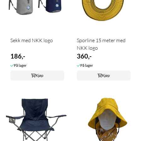
Sekk med NKK logo
Sporline 15 meter med
NKK logo
186,-
360,-
På lager
På lager
Kjøp
Kjøp