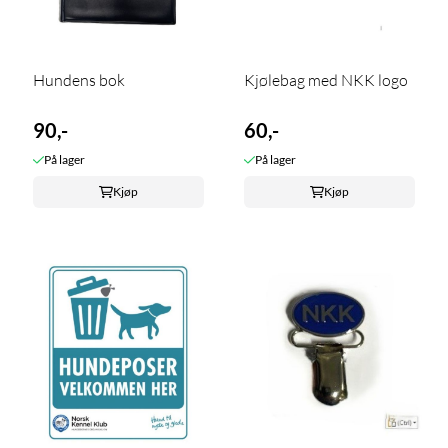
Hundens bok
Kjølebag med NKK logo
90,-
60,-
På lager
På lager
Kjøp
Kjøp