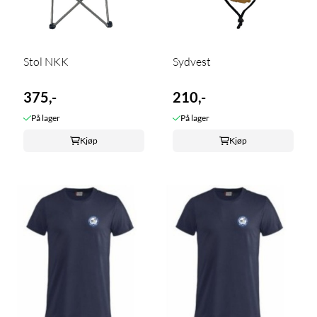
Stol NKK
Sydvest
375,-
210,-
På lager
På lager
Kjøp
Kjøp