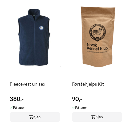
Fleecevest unisex
Førstehjelps Kit
380,-
90,-
På lager
På lager
Kjøp
Kjøp