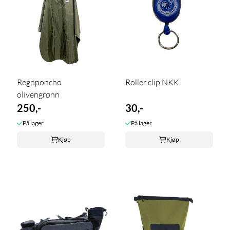
Regnponcho
Roller clip NKK
olivengrønn
250,-
30,-
På lager
På lager
Kjøp
Kjøp