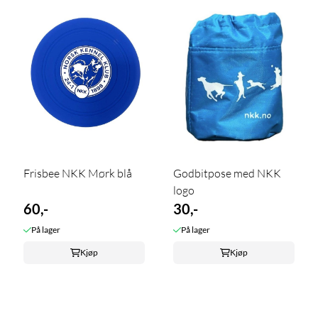
Frisbee NKK Mørk blå
Godbitpose med NKK
logo
60,-
30,-
På lager
På lager
Kjøp
Kjøp