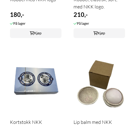
med NKK logo.
180,-
210,-
På lager
På lager
Kjøp
Kjøp
Kortstokk NKK
Lip balm med NKK