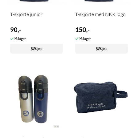
T-skjorte junior
T-skjorte med NKK logo
90,-
150,-
På lager
På lager
Kjøp
Kjøp