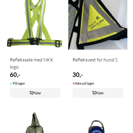
Reflekssele med NKK
Refleksvest for hund S
logo
60,-
30,-
På lager
Ikke på lager
Kjøp
Kjøp