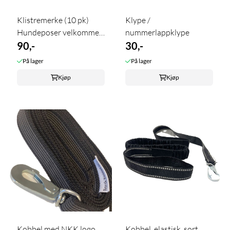
Klistremerke (10 pk)
Klype /
Hundeposer velkommen
nummerlappklype
her
90,-
30,-
På lager
På lager
Kjøp
Kjøp
Kobbel med NKK logo
Kobbel, elastisk, sort,