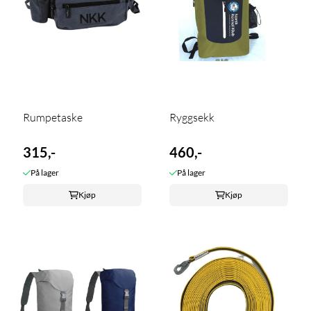
Rumpetaske
Ryggsekk
315,-
460,-
På lager
På lager
Kjøp
Kjøp