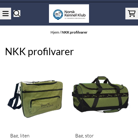
Hopp til innhold
Hjem
/
NKK profilvarer
NKK profilvarer
Bag, liten
Bag, stor