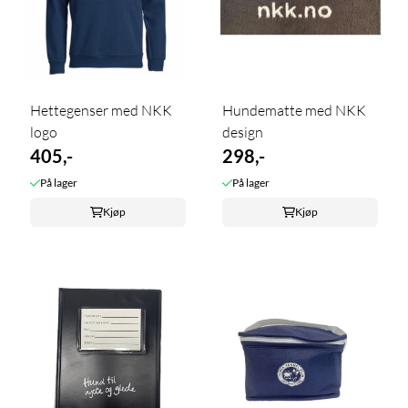
Hettegenser med NKK
Hundematte med NKK
logo
design
405,-
298,-
På lager
På lager
Kjøp
Kjøp