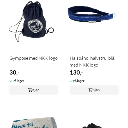
Gympose med NKK logo
Halsbånd, halvstru. blå,
med NKK logo
30,-
130,-
På lager
På lager
Kjøp
Kjøp