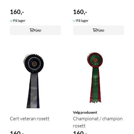
160,-
160,-
På lager
På lager
Kjøp
Kjøp
Velg produsent
Cert veteran rosett
Championat / champion
rosett
160,-
160,-