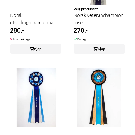
Velg produsent
Norsk
Norsk veteranchampion
utstillingschampionat
rosett
stor
280,-
270,-
Ikke på lager
På lager
Kjøp
Kjøp