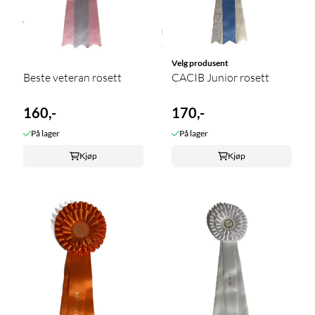
Velg produsent
Beste veteran rosett
CACIB Junior rosett
160,-
170,-
På lager
På lager
Kjøp
Kjøp