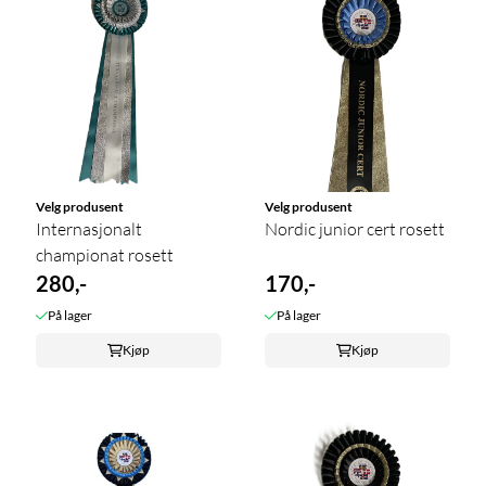
Velg produsent
Velg produsent
Internasjonalt
Nordic junior cert rosett
championat rosett
280,-
170,-
På lager
På lager
Kjøp
Kjøp