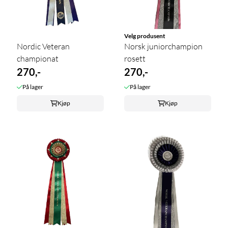
Velg produsent
Nordic Veteran
Norsk juniorchampion
championat
rosett
270,-
270,-
På lager
På lager
Kjøp
Kjøp