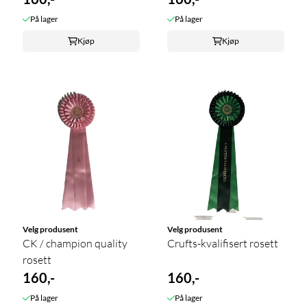
På lager
På lager
Kjøp
Kjøp
Velg produsent
Velg produsent
CK / champion quality
Crufts-kvalifisert rosett
rosett
160,-
160,-
På lager
På lager