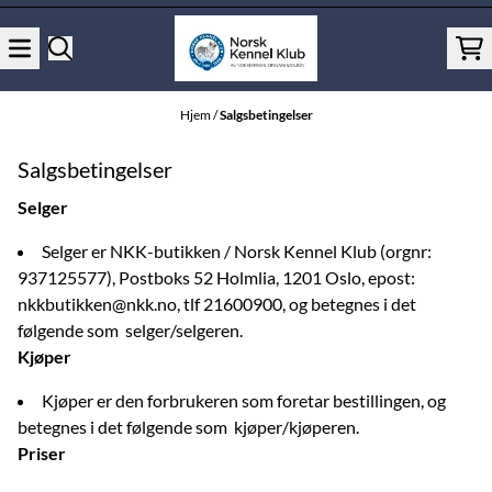
Hopp til innhold
Hjem
/
Salgsbetingelser
Salgsbetingelser
Selger
Selger er NKK-butikken / Norsk Kennel Klub (orgnr:
937125577), Postboks 52 Holmlia, 1201 Oslo, epost:
nkkbutikken@nkk.no, tlf 21600900, og betegnes i det
følgende som selger/selgeren.
Kjøper
Kjøper er den forbrukeren som foretar bestillingen, og
betegnes i det følgende som kjøper/kjøperen.
Priser