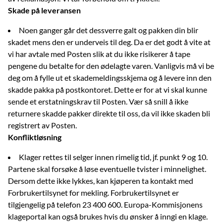
Skade på leveransen
Noen ganger går det dessverre galt og pakken din blir
skadet mens den er underveis til deg. Da er det godt å vite at
vi har avtale med Posten slik at du ikke risikerer å tape
pengene du betalte for den ødelagte varen. Vanligvis må vi be
deg om å fylle ut et skademeldingsskjema og å levere inn den
skadde pakka på postkontoret. Dette er for at vi skal kunne
sende et erstatningskrav til Posten. Vær så snill å ikke
returnere skadde pakker direkte til oss, da vil ikke skaden bli
registrert av Posten.
Konfliktløsning
Klager rettes til selger innen rimelig tid, jf. punkt 9 og 10.
Partene skal forsøke å løse eventuelle tvister i minnelighet.
Dersom dette ikke lykkes, kan kjøperen ta kontakt med
Forbrukertilsynet for mekling. Forbrukertilsynet er
tilgjengelig på telefon 23 400 600. Europa-Kommisjonens
klageportal kan også brukes hvis du ønsker å inngi en klage.