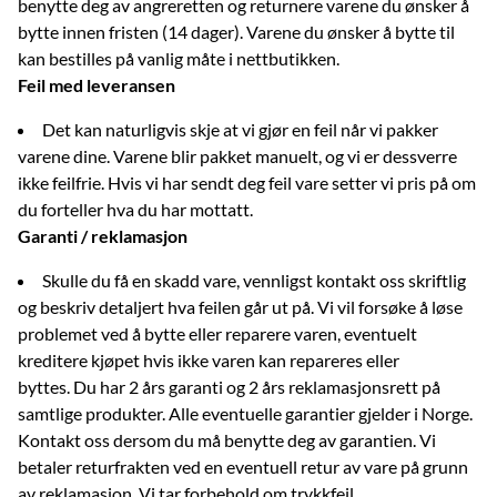
benytte deg av angreretten og returnere varene du ønsker å
bytte innen fristen (14 dager). Varene du ønsker å bytte til
kan bestilles på vanlig måte i nettbutikken.
Feil med leveransen
Det kan naturligvis skje at vi gjør en feil når vi pakker
varene dine. Varene blir pakket manuelt, og vi er dessverre
ikke feilfrie. Hvis vi har sendt deg feil vare setter vi pris på om
du forteller hva du har mottatt.
Garanti / reklamasjon
Skulle du få en skadd vare, vennligst kontakt oss skriftlig
og beskriv detaljert hva feilen går ut på. Vi vil forsøke å løse
problemet ved å bytte eller reparere varen, eventuelt
kreditere kjøpet hvis ikke varen kan repareres eller
byttes. Du har 2 års garanti og 2 års reklamasjonsrett på
samtlige produkter. Alle eventuelle garantier gjelder i Norge.
Kontakt oss dersom du må benytte deg av garantien. Vi
betaler returfrakten ved en eventuell retur av vare på grunn
av reklamasjon. Vi tar forbehold om trykkfeil.