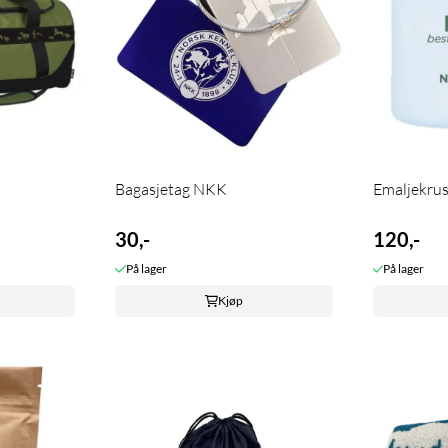
Bagasjetag NKK
Emaljekru
30,-
120,-
På lager
På lager
Kjøp