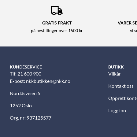
GRATIS FRAKT
VARER SE
på bestillinger over 1500 kr
vi 
KUNDESERVICE
BUTIKK
Tlf: 21 600 900
Vilkår
E-post:
nkkbutikken@nkk.no
Kontakt oss
Nordåsveien 5
Opprett kont
1252 Oslo
Logg inn
Org. nr: 937125577