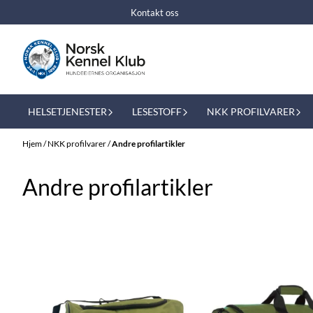
Hopp til innhold
Kontakt oss
HELSETJENESTER
LESESTOFF
NKK PROFILVARER
Hjem
/
NKK profilvarer
/
Andre profilartikler
Andre profilartikler