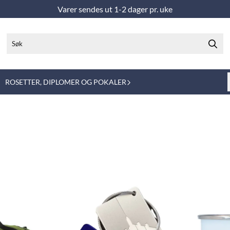
Varer sendes ut 1-2 dager pr. uke
ROSETTER, DIPLOMER OG POKALER