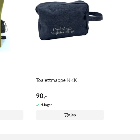
Toalettmappe NKK
90,-
På lager
Kjøp