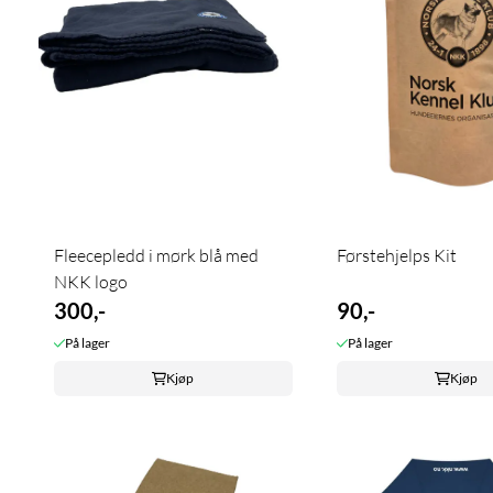
Fleecepledd i mørk blå med
Førstehjelps Kit
NKK logo
300,-
90,-
På lager
På lager
Kjøp
Kjøp