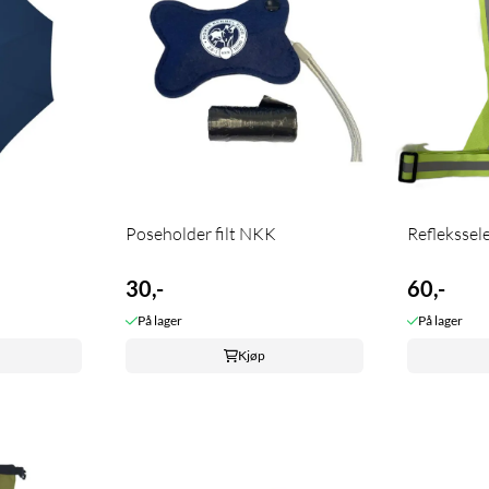
Poseholder filt NKK
Reflekssel
30,-
60,-
På lager
På lager
Kjøp