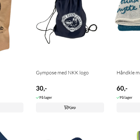
Gympose med NKK logo
Håndkle m
30,-
60,-
På lager
På lager
Kjøp