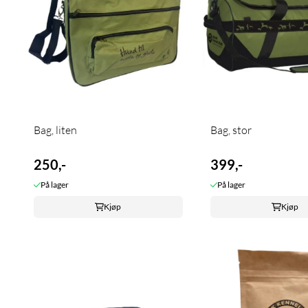
Bag, liten
Bag, stor
250,-
399,-
På lager
På lager
Kjøp
Kjøp