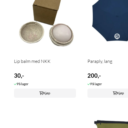
Lip balm med NKK
Paraply, lang
30,-
200,-
På lager
På lager
Kjøp
Kjøp