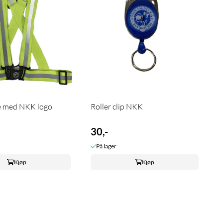
e med NKK logo
Roller clip NKK
30,-
På lager
Kjøp
Kjøp