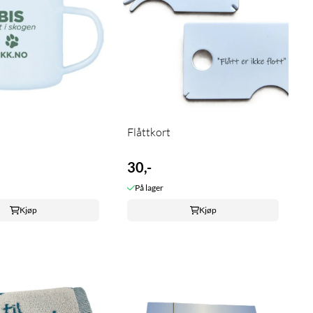
s
Flåttkort
30,-
På lager
Kjøp
Kjøp