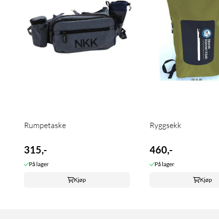
Rumpetaske
Ryggsekk
315,-
460,-
På lager
På lager
Kjøp
Kjøp