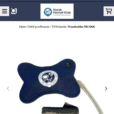
Hopp til innhold
Hjem
/
NKK profilvarer
/
Til firbente
/
Poseholder filt NKK