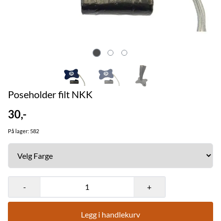
Poseholder filt NKK
30,-
På lager
: 582
-
+
Legg i handlekurv