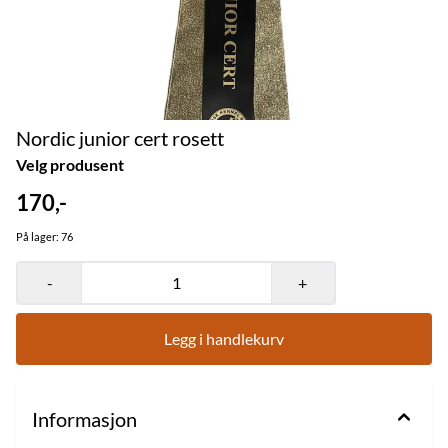
Nordic junior cert rosett
Velg produsent
170,-
På lager
: 76
-
+
Legg i handlekurv
Informasjon