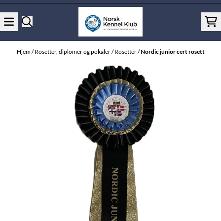
Hopp til innhold
Hjem
/
Rosetter, diplomer og pokaler
/
Rosetter
/
Nordic junior cert rosett