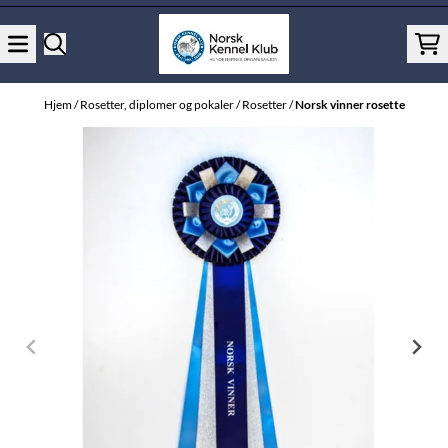
Hopp til innhold
Hjem
/
Rosetter, diplomer og pokaler
/
Rosetter
/
Norsk vinner rosette