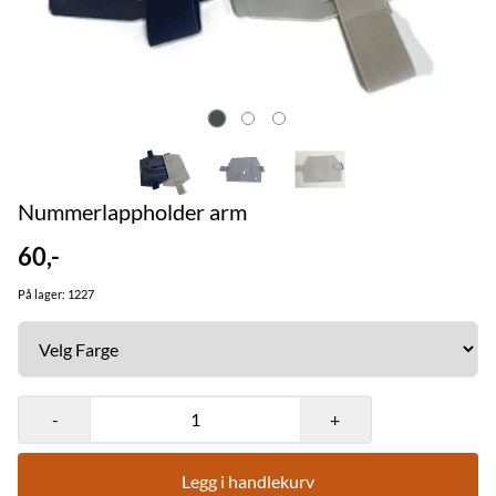
Nummerlappholder arm
60,-
På lager
: 1227
-
+
Legg i handlekurv