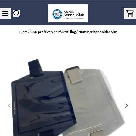
Hopp til innhold
Hjem
/
NKK profilvarer
/
På utstilling
/
Nummerlappholder arm