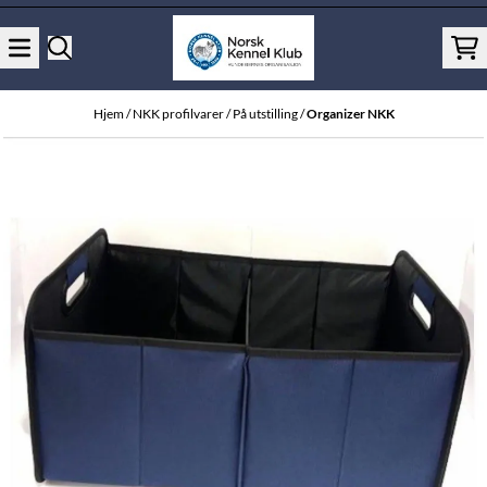
Hopp til innhold
Hjem
/
NKK profilvarer
/
På utstilling
/
Organizer NKK