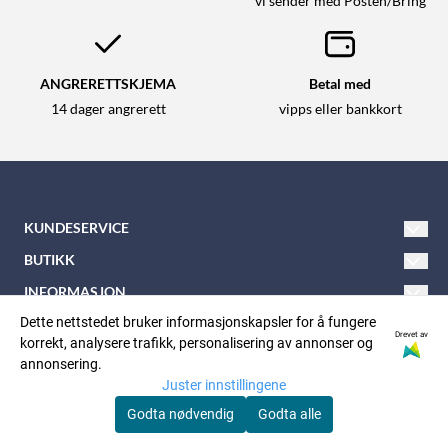
vi sender med Posten/Bring
ANGRERETTSKJEMA
Betal med
14 dager angrerett
vipps eller bankkort
KUNDESERVICE
Tlf: 21 600 900
BUTIKK
E-post:
nkkbutikken@nkk.no
Vilkår
INFORMASJON
Nordåsveien 5
Om oss
Dette nettstedet bruker informasjonskapsler for å fungere
Kontakt oss
FØLG OSS
Drevet av
korrekt, analysere trafikk, personalisering av annonser og
Facebook
1252 Oslo
Nyhetsbrev
Opprett konto
annonsering.
Juster innstillingene
Instagram
Org. nr: 937125577
Personvern:
Logg inn
Godta nødvendig
Godta alle
Nyhetsbrev
© Copyright Company, org. nummer xxxxxx-xxxx
Vår hjemmeside nkk.no