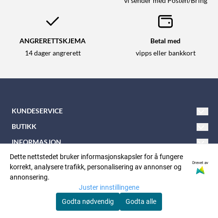
vi sender med Posten/Bring
ANGRERETTSKJEMA
Betal med
14 dager angrerett
vipps eller bankkort
KUNDESERVICE
Tlf: 21 600 900
BUTIKK
E-post:
nkkbutikken@nkk.no
Vilkår
INFORMASJON
Nordåsveien 5
Om oss
Dette nettstedet bruker informasjonskapsler for å fungere
Kontakt oss
FØLG OSS
Drevet av
korrekt, analysere trafikk, personalisering av annonser og
Facebook
1252 Oslo
Nyhetsbrev
Opprett konto
annonsering.
Juster innstillingene
Instagram
Org. nr: 937125577
Personvern:
Logg inn
Godta nødvendig
Godta alle
Nyhetsbrev
© Copyright Company, org. nummer xxxxxx-xxxx
Vår hjemmeside nkk.no