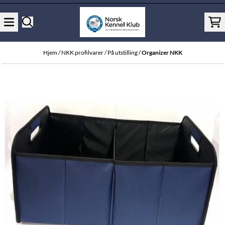
Hopp til innhold
Hjem
/
NKK profilvarer
/
På utstilling
/
Organizer NKK