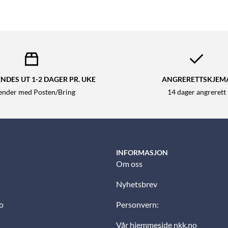
NDES UT 1-2 DAGER PR. UKE
ANGRERETTSKJEM
sender med Posten/Bring
14 dager angrerett
INFORMASJON
Om oss
Nyhetsbrev
o
Personvern:
Vår hjemmeside nkk.no