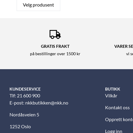
Velg produsent
GRATIS FRAKT
VARER SE
på bestillinger over 1500 kr
vi 
KUNDESERVICE
BUTIKK
Tlf: 21 600 900
Vilkår
E-post:
nkkbutikken@nkk.no
Kontakt oss
Nordåsveien 5
Opprett kont
1252 Oslo
Logg inn