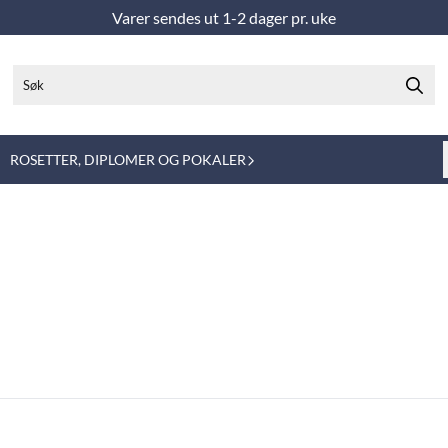
Varer sendes ut 1-2 dager pr. uke
ROSETTER, DIPLOMER OG POKALER