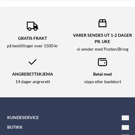
VARER SENDES UT 1-2 DAGER
GRATIS FRAKT
PR. UKE
på bestillinger over 1500 kr
vi sender med Posten/Bring
ANGRERETTSKJEMA
Betal med
14 dager angrerett
vipps eller bankkort
KUNDESERVICE
Tlf: 21 600 900
BUTIKK
E-post:
nkkbutikken@nkk.no
Vilkår