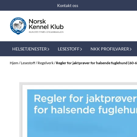
Hopp til innhold
Kontakt oss
HELSETJENESTER
LESESTOFF
NKK PROFILVARER
Hjem
/
Lesestoff
/
Regelverk
/
Regler for jaktprøver for halsende fuglehund (60-