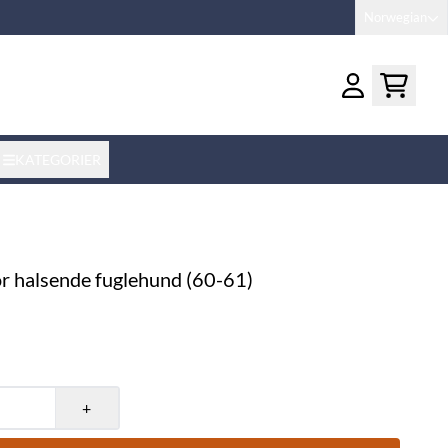
Norwegian
KATEGORIER
for halsende fuglehund (60-61)
+