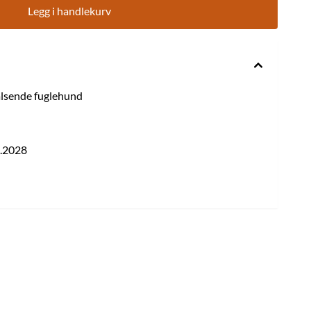
Legg i handlekurv
halsende fuglehund
2.2028