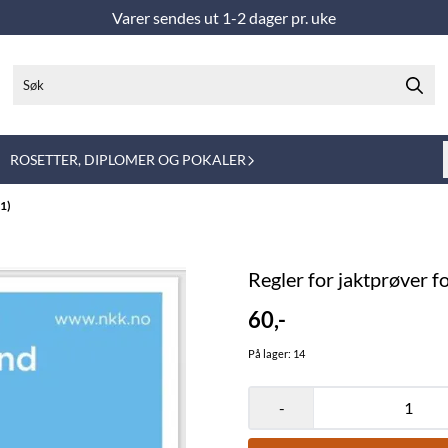
Varer sendes ut 1-2 dager pr. uke
ROSETTER, DIPLOMER OG POKALER
61)
Regler for jaktprøver 
60,-
På lager
: 14
-