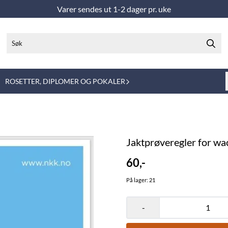
Varer sendes ut 1-2 dager pr. uke
ROSETTER, DIPLOMER OG POKALER
Jaktprøveregler for wa
60,-
På lager
: 21
-