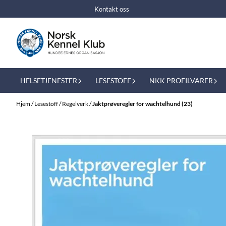
Hopp til innhold
Kontakt oss
HELSETJENESTER
LESESTOFF
NKK PROFILVARER
Hjem
/
Lesestoff
/
Regelverk
/
Jaktprøveregler for wachtelhund (23)