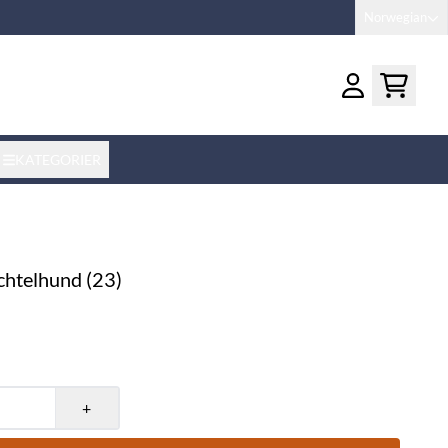
Norwegian
KATEGORIER
chtelhund (23)
+