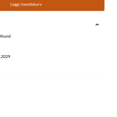
Legg i handlekurv
elhund
2.2029