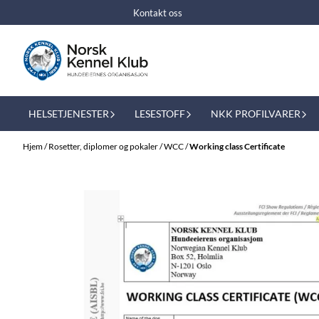
Hopp til innhold
Kontakt oss
HELSETJENESTER
LESESTOFF
NKK PROFILVARER
Hjem
/
Rosetter, diplomer og pokaler
/
WCC
/
Working class Certificate