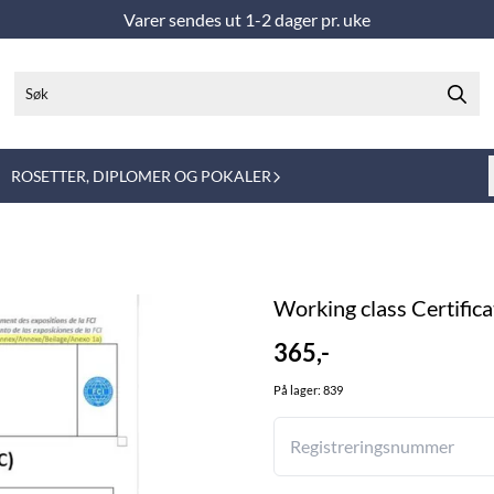
Varer sendes ut 1-2 dager pr. uke
ROSETTER, DIPLOMER OG POKALER
Working class Certifica
365,-
På lager
: 839