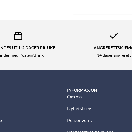
NDES UT 1-2 DAGER PR. UKE
ANGRERETTSKJEM
sender med Posten/Bring
14 dager angrerett
INFORMASJON
Om oss
Nyhetsbrev
o
Personvern:
Vår hjemmeside nkk.no