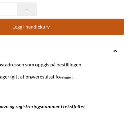
+
Legg i handlekurv
stadressen som oppgis på bestillingen.
ger (gitt at prøveresultat fo
religger)
avn og registreringsnummer i tekstfeltet.