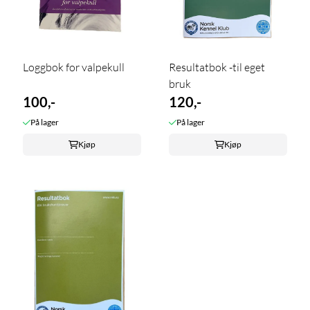
Loggbok for valpekull
Resultatbok -til eget
bruk
100,-
120,-
På lager
På lager
Kjøp
Kjøp