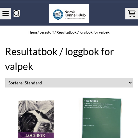
Hopp til innhold
Hjem
/
Lesestoff
/
Resultatbok / loggbok for valpek
Resultatbok / loggbok for
valpek