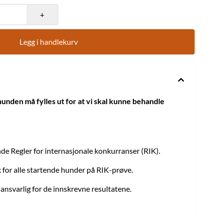
+
Legg i handlekurv
nden må fylles ut for at vi skal kunne behandle
nde Regler for internasjonale konkurranser (RIK).
k for alle startende hunder på RIK-prøve.
ansvarlig for de innskrevne resultatene.