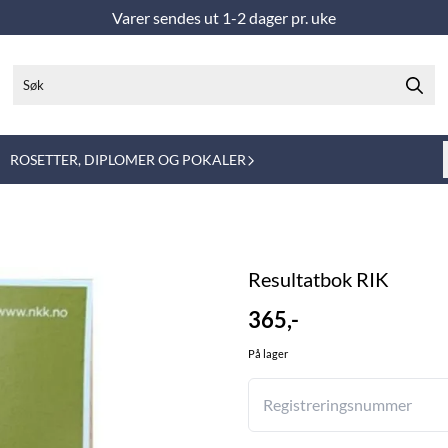
Varer sendes ut 1-2 dager pr. uke
ROSETTER, DIPLOMER OG POKALER
Resultatbok RIK
365,-
På lager