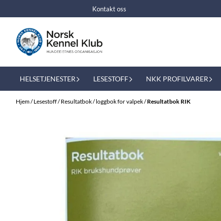
Hopp til innhold
Kontakt oss
HELSETJENESTER
LESESTOFF
NKK PROFILVARER
Hjem
/
Lesestoff
/
Resultatbok / loggbok for valpek
/
Resultatbok RIK