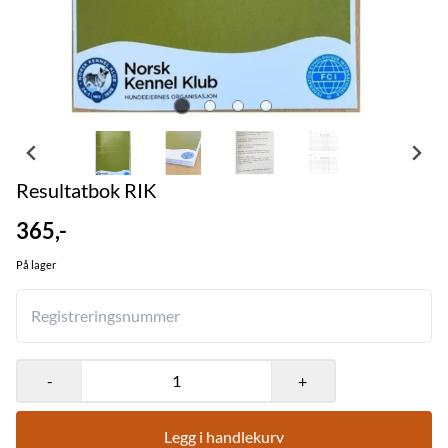
Resultatbok RIK
365,-
På lager
-
+
Legg i handlekurv