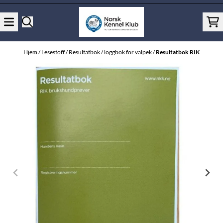
Hopp til innhold
Hjem
/
Lesestoff
/
Resultatbok / loggbok for valpek
/
Resultatbok RIK