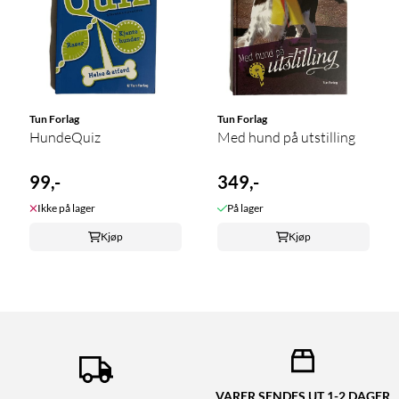
Tun Forlag
Tun Forlag
HundeQuiz
Med hund på utstilling
99,-
349,-
Ikke på lager
På lager
Kjøp
Kjøp
VARER SENDES UT 1-2 DAGER