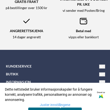
GRATIS FRAKT
PR. UKE
på bestillinger over 1500 kr
vi sender med Posten/Bring
ANGRERETTSKJEMA
Betal med
14 dager angrerett
vipps eller bankkort
KUNDESERVICE
Tlf: 21 600 900
BUTIKK
E-post:
nkkbutikken@nkk.no
Vilkår
INFORMASJON
Nordåsveien 5
Om oss
Dette nettstedet bruker informasjonskapsler for å fungere
Kontakt oss
FØLG OSS
Drevet av
korrekt, analysere trafikk, personalisering av annonser og
Facebook
1252 Oslo
Nyhetsbrev
Opprett konto
annonsering.
Juster innstillingene
Instagram
Org. nr: 937125577
Personvern:
Logg inn