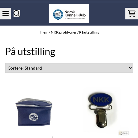
Hopp til innhold
Hjem
/
NKK profilvarer
/
På utstilling
På utstilling