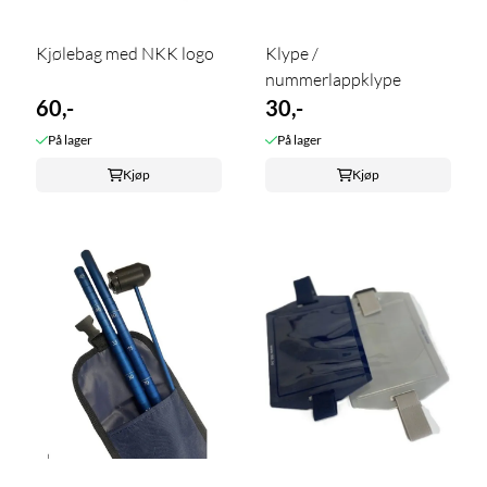
Kjølebag med NKK logo
Klype /
nummerlappklype
60,-
30,-
På lager
På lager
Kjøp
Kjøp