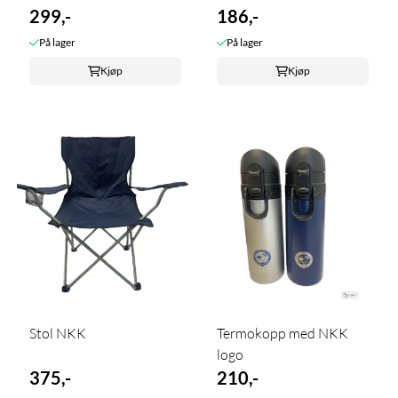
299,-
186,-
På lager
På lager
Kjøp
Kjøp
Stol NKK
Termokopp med NKK
logo
375,-
210,-