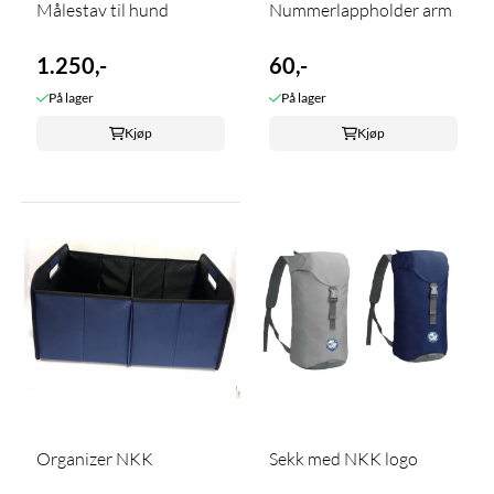
Målestav til hund
Nummerlappholder arm
1.250,-
60,-
På lager
På lager
Kjøp
Kjøp
Organizer NKK
Sekk med NKK logo